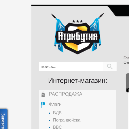
Гл
Фл
Интернет-магазин:
РАСПРОДАЖА
Флаги
ВДВ
Погранвойска
ВВС