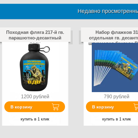
Недавно просмотренны
Походная фляга 217-й гв.
Набор флажков 31
парашютно-десантный
отдельная гв. десант
полк
штурмовая бригада 
(10 штук)
1200
рублей
790
рублей
В корзину
В корзину
купить в 1 клик
купить в 1 клик