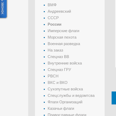
ВМФ
Андреевский
СССР
России
Имперские флаги
Морская пехота
Военная разведка
На заказ
Спецназ ВВ
Внутренние войска
Спецназ ГРУ
РВСН
ВКС и ВКО
Сухопутные войска
Спецслужбы и ведомтсва
Флаги Организаций
Казачьи флаги
Православные флаги