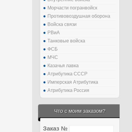
Морчасти погранвойск
Противовоздушная оборона
Войска связи
РВиА
Танковые войска
ФСБ
МЧС
Казачья лавка
Атрибутика СССР
Имперская Атрибутика
Атрибутика Россия
Что с моим заказом?
Заказ №