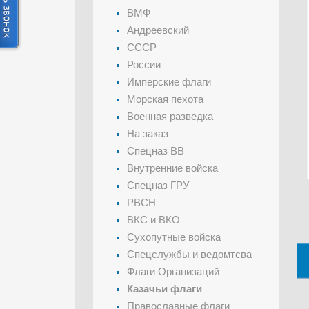
ВМФ
Андреевский
СССР
России
Имперские флаги
Морская пехота
Военная разведка
На заказ
Спецназ ВВ
Внутренние войска
Спецназ ГРУ
РВСН
ВКС и ВКО
Сухопутные войска
Спецслужбы и ведомтсва
Флаги Организаций
Казачьи флаги
Православные флаги