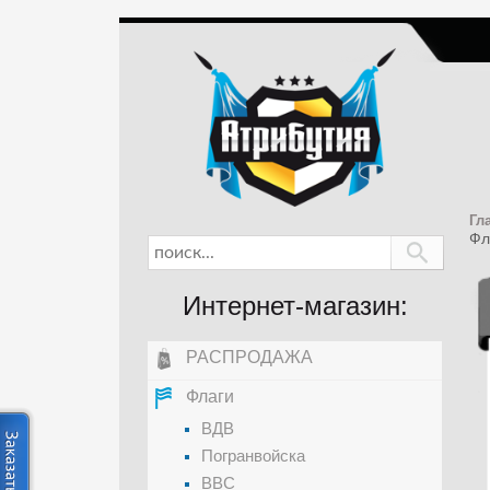
Гл
Фл
Интернет-магазин:
РАСПРОДАЖА
Флаги
ВДВ
Погранвойска
ВВС