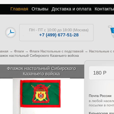
Главная
Отзывы
Доставка и оплата
Контакт
ПН - ПТ с 10:00 до 18:00 (Москва)
+7 (499) 677-51-28
→
→
→
авная
Флаги
Флаги Настольные с подставкой
Настольные с 
ажок настольный Сибирского Казачьего войска
Флажок настольный Сибирского
180
Р
Казачьего войска
Почта России
в любой насел
посылки в поч
Курьерская дос