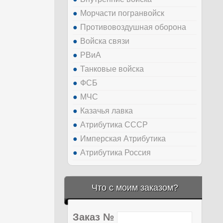
Морчасти погранвойск
Противовоздушная оборона
Войска связи
РВиА
Танковые войска
ФСБ
МЧС
Казачья лавка
Атрибутика СССР
Имперская Атрибутика
Атрибутика Россия
Что с моим заказом?
Заказ №