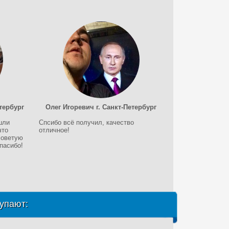
тербург
Олег Игоревич г. Санкт-Петербург
шли
Спсибо всё получил, качество
что
отличное!
советую
пасибо!
упают: