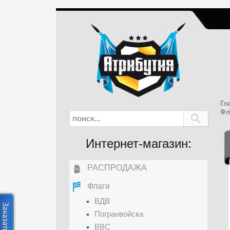
Гл
Фл
Интернет-магазин:
РАСПРОДАЖА
Флаги
ВДВ
Погранвойска
ВВС