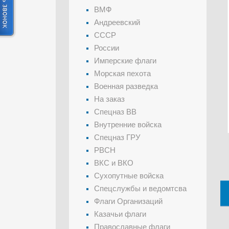
ВМФ
Андреевский
СССР
России
Имперские флаги
Морская пехота
Военная разведка
На заказ
Спецназ ВВ
Внутренние войска
Спецназ ГРУ
РВСН
ВКС и ВКО
Сухопутные войска
Спецслужбы и ведомтсва
Флаги Организаций
Казачьи флаги
Православные флаги