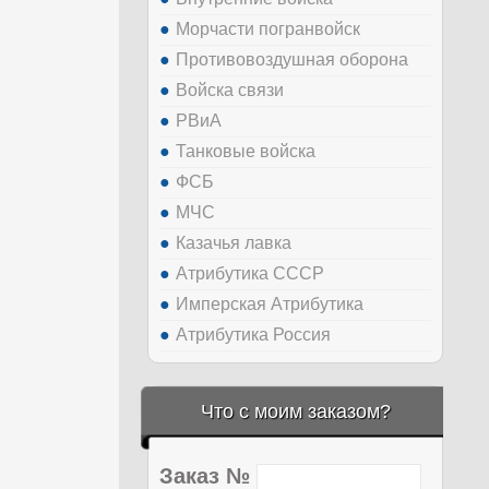
Морчасти погранвойск
Противовоздушная оборона
Войска связи
РВиА
Танковые войска
ФСБ
МЧС
Казачья лавка
Атрибутика СССР
Имперская Атрибутика
Атрибутика Россия
Что с моим заказом?
Заказ №