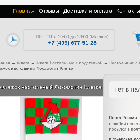
Главная
Отзывы
Доставка и оплата
Контакт
ПН - ПТ с 10:00 до 18:00 (Москва)
+7 (499) 677-51-28
→
→
→
авная
Флаги
Флаги Настольные с подставкой
Настольные с 
ажок настольный Локомотив Клетка
Флажок настольный Локомотив Клетка
нет в на
Почта России
в любой насел
посылки в поч
Курьерская дос