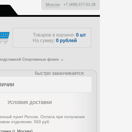
Moscow
+7 (499) 677-51-28
ы
Товаров в корзине:
0 шт
На сумму:
0
рублей
→
подставкой Спортивные флаги
быстро заканчивается
личии
Условия доставки
енный пункт России. Оплата при получении
товом отделении: 550 руб.
тавка (г. Москва)