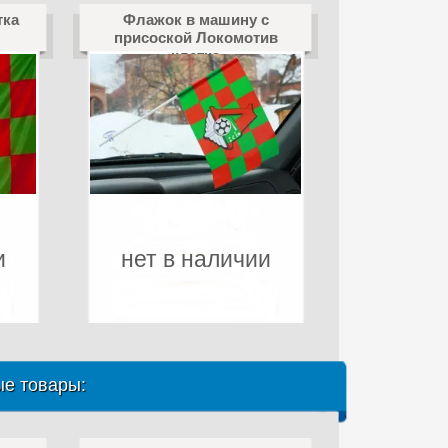
тка
Флажок в машину с
присоской Локомотив
клетка
и
нет в наличии
е товары: