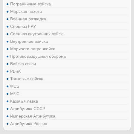
Пограничные войска
Морская пехота
Военная разведка
Спецназ ГРУ
Спецназ внутренних войск
Внутренние войска
Морчасти погранвойск
Противовоздушная оборона
Войска связи
РВиА
Танковые войска
ФСБ
МЧС
Казачья лавка
Атрибутика СССР
Имперская Атрибутика
Атрибутика Россия