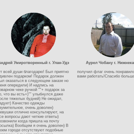
Андрей Умиротворенный г. Улан-Удэ
Аурел Чобану г. Нижнек
т всей души благодарю! Был приятно
получил флаг очень понравил
дивлен подарком! Подарок должен
вами работать!Спасибо больш
ыл оказаться в следующем заказе но
еня опередили) И надпись на
оварном чеке ручкой ""+ подарок за
о, что вы есть=)"" улыбнулся даже
осле тяжелых будней) Не ожидал,
адует) Качество одежды
зумительное, очень доволен)
евушки отлично консультируют, на
се вопросы дают четкие ответы)
озвонили когда пришла на почту
осылка) Вообщем я очень доволен) В
оем городе отсутствуют подобные