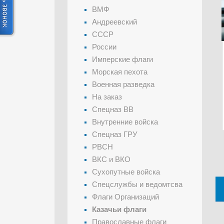
ВМФ
Андреевский
СССР
России
Имперские флаги
Морская пехота
Военная разведка
На заказ
Спецназ ВВ
Внутренние войска
Спецназ ГРУ
РВСН
ВКС и ВКО
Сухопутные войска
Спецслужбы и ведомтсва
Флаги Организаций
Казачьи флаги
Православные флаги