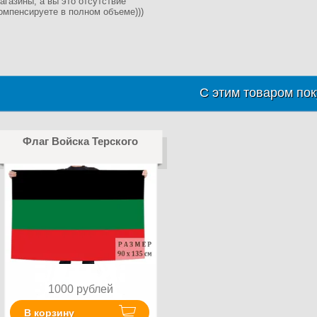
агазины, а вы это отсутствие
омпенсируете в полном объеме)))
С этим товаром пок
Флаг Войска Терского
1000
рублей
В корзину