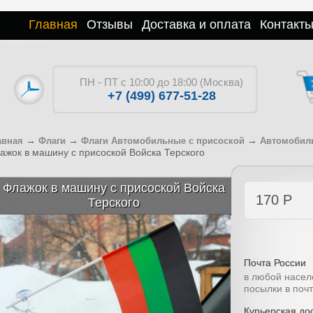
Главная
Отзывы
Доставка и оплата
Контакт
ПН - ПТ с 10:00 до 18:00 (Москва)
+7 (499) 677-51-28
→
→
→
авная
Флаги
Флаги Автомобильные с присоской
Автомобиль
ажок в машину с присоской Войска Терского
Флажок в машину с присоской Войска
170
Р
Терского
Почта России
в любой насел
посылки в поч
Курьерская дос