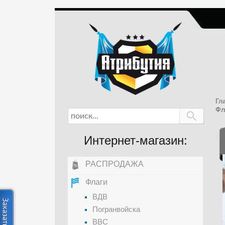
Гл
Фл
Интернет-магазин:
РАСПРОДАЖА
Флаги
ВДВ
Погранвойска
ВВС