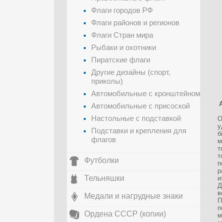
Флаги городов РФ
Флаги районов и регионов
Флаги Стран мира
Рыбаки и охотники
Пиратские флаги
Другие дизайны (спорт,
приколы)
Автомобильные с кронштейном
Автомобильные с присоской
Настольные с подставкой
О
у
Подставки и крепления для
б
флагов
м
т
т
Футболки
п
р
Тельняшки
и
Д
в
Медали и нагрудные знаки
П
п
Ордена СССР (копии)
м