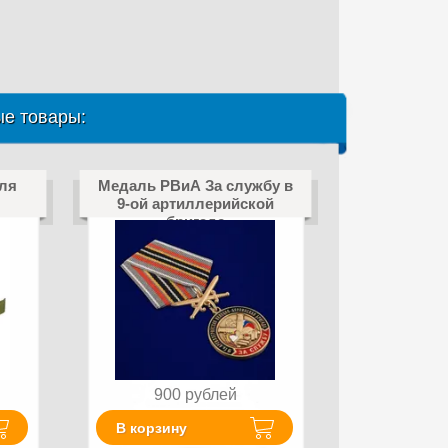
е товары:
для
Медаль РВиА За службу в
9-ой артиллерийской
бригаде
900
рублей
В корзину