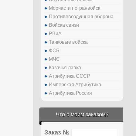
Морчасти погранвойск
Противовоздушная оборона
Войска связи
РВиА
Танковые войска
ФСБ
МЧС
Казачья лавка
Атрибутика СССР
Имперская Атрибутика
Атрибутика Россия
Что с моим заказом?
Заказ №