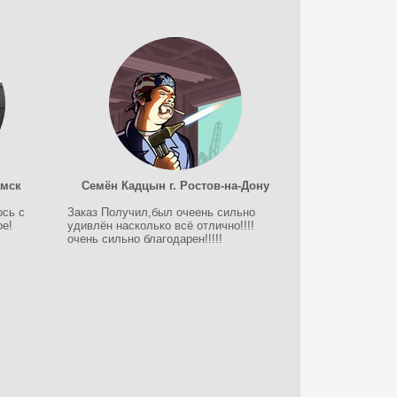
амск
Семён Кадцын г. Ростов-на-Дону
ось с
Заказ Получил,был очеень сильно
ое!
удивлён насколько всё отлично!!!!
очень сильно благодарен!!!!!