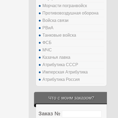
Морчасти погранвойск
Противовоздушная оборона
Войска связи
РВиА
Танковые войска
ФСБ
МЧС
Казачья лавка
Атрибутика СССР
Имперская Атрибутика
Атрибутика Россия
Что с моим заказом?
Заказ №