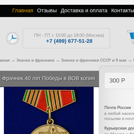
Главная
Отзывы
Доставка и оплата
Контакт
ПН - ПТ с 10:00 до 18:00 (Москва)
+7 (499) 677-51-28
→
→
→
авная
Значки и фрачники
Значки и фрачники СССР и 9 мая
Фрачник 40 лет Победы в ВОВ копия
300
Р
Почта России
в любой насел
посылки в поч
Курьерская дос