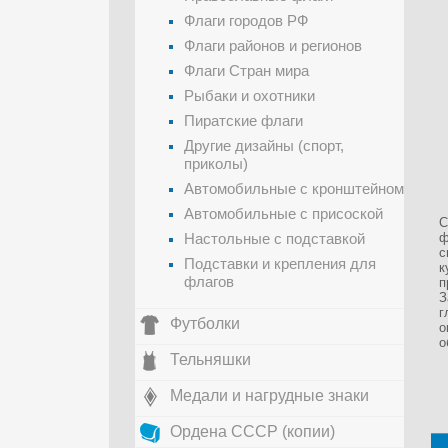
Флаги городов РФ
Флаги районов и регионов
Флаги Стран мира
Рыбаки и охотники
Пиратские флаги
Другие дизайны (спорт,
приколы)
Автомобильные с кронштейном
Автомобильные с присоской
С
Настольные с подставкой
ф
с
Подставки и крепления для
к
флагов
п
З
г
Футболки
о
о
Тельняшки
Медали и нагрудные знаки
Ордена СССР (копии)