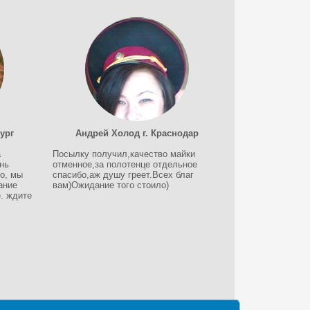
ург
Андрей Холод г. Краснодар
а
Посылку получил,качество майки
нь
отменное,за полотенце отдельное
о, мы
спасибо,аж душу греет.Всех благ
ание
вам)Ожидание того стоило)
. ждите