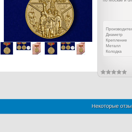
по Москве и б
Производите
Диаметр
Крепление
Металл
Колодка
Некоторые отзы