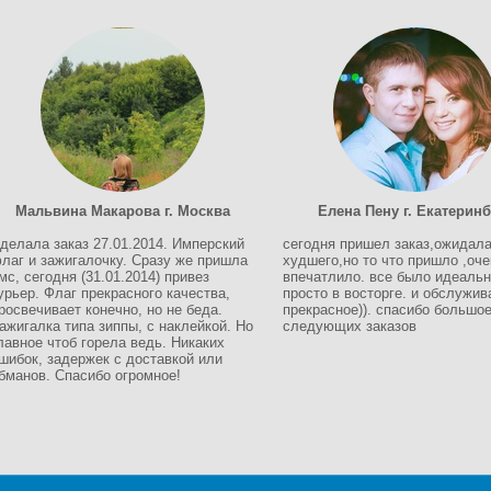
Мальвина Макарова г. Москва
Елена Пену г. Екатеринб
делала заказ 27.01.2014. Имперский
сегодня пришел заказ,ожидал
лаг и зажигалочку. Сразу же пришла
худшего,но то что пришло ,оче
мс, сегодня (31.01.2014) привез
впечатлило. все было идеальн
урьер. Флаг прекрасного качества,
просто в восторге. и обслужив
росвечивает конечно, но не беда.
прекрасное)). спасибо большое
ажигалка типа зиппы, с наклейкой. Но
следующих заказов
лавное чтоб горела ведь. Никаких
шибок, задержек с доставкой или
бманов. Спасибо огромное!