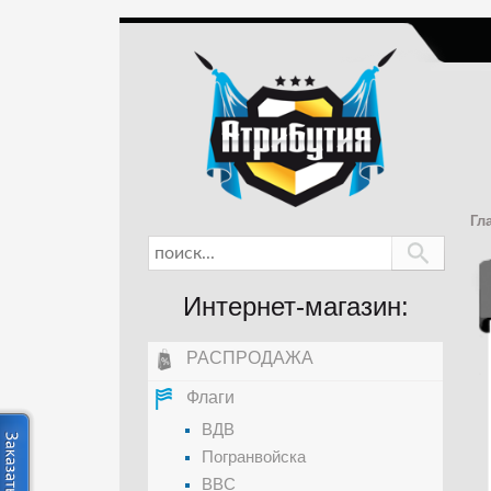
Гл
Интернет-магазин:
РАСПРОДАЖА
Флаги
ВДВ
Погранвойска
ВВС