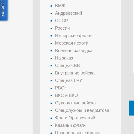
ВМФ
Андреевский
СССР
России
Имперские флаги
Морская пехота
Военная разведка
На заказ
Спецназ ВВ
Внутренние войска
Спецназ ГРУ
РВСН
ВКС и ВКО
Сухопутные войска
Спецслужбы и ведомтсва
Флаги Организаций
Казачьи флаги
Православные флаги