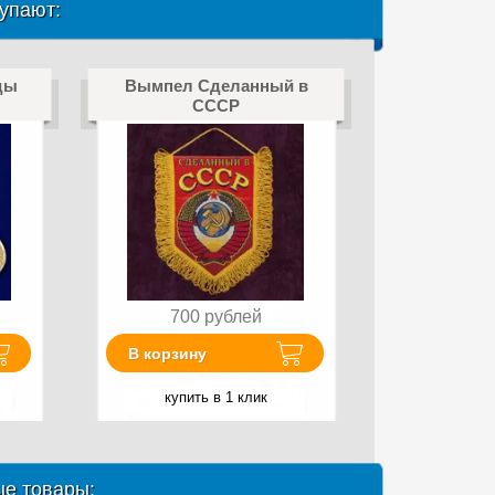
упают:
ды
Вымпел Сделанный в
СССР
700
рублей
В корзину
купить в 1 клик
е товары: