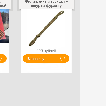
с
Филигранный трунцал –
ской
шнур на фуражку
(Бежевый)
200
рублей
В корзину