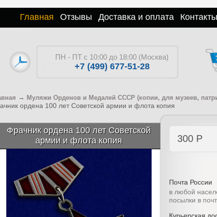
Главная
Отзывы
Доставка и оплата
Контакт
ПН - ПТ с 10:00 до 18:00 (Москва)
+7 (499) 677-51-28
→
авная
Муляжи Орденов и Медалей СССР (копии, для музеев, патр
ачник ордена 100 лет Советской армии и флота копия
Фрачник ордена 100 лет Советской
300
Р
армии и флота копия
Почта России
в любой насел
посылки в поч
Курьерская дос