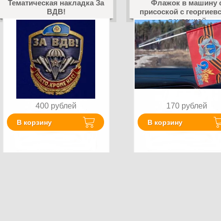
Тематическая накладка За
Флажок в машину 
ВДВ!
присоской с георгиев
ленточкой
400
рублей
170
рублей
В корзину
В корзину