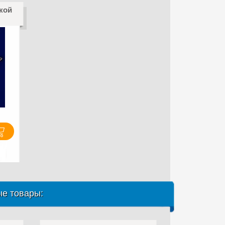
кой
е товары: