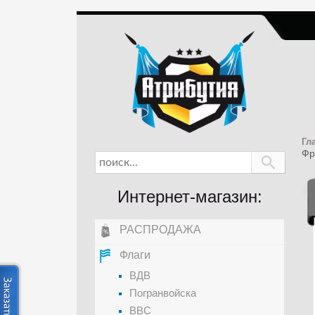
Гл
Фр
Интернет-магазин:
РАСПРОДАЖА
Флаги
ВДВ
Погранвойска
ВВС