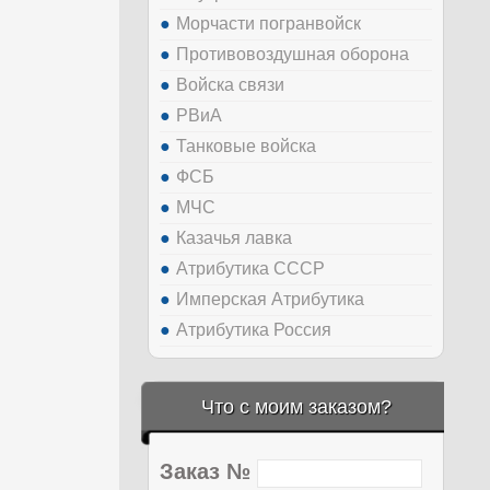
Морчасти погранвойск
Противовоздушная оборона
Войска связи
РВиА
Танковые войска
ФСБ
МЧС
Казачья лавка
Атрибутика СССР
Имперская Атрибутика
Атрибутика Россия
Что с моим заказом?
Заказ №