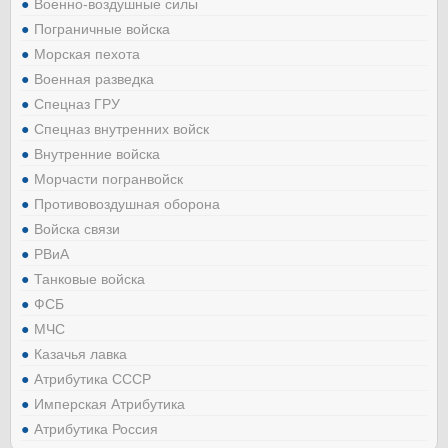
Военно-воздушные силы
Пограничные войска
Морская пехота
Военная разведка
Спецназ ГРУ
Спецназ внутренних войск
Внутренние войска
Морчасти погранвойск
Противовоздушная оборона
Войска связи
РВиА
Танковые войска
ФСБ
МЧС
Казачья лавка
Атрибутика СССР
Имперская Атрибутика
Атрибутика Россия