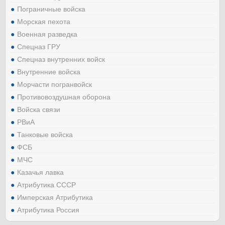
Пограничные войска
Морская пехота
Военная разведка
Спецназ ГРУ
Спецназ внутренних войск
Внутренние войска
Морчасти погранвойск
Противовоздушная оборона
Войска связи
РВиА
Танковые войска
ФСБ
МЧС
Казачья лавка
Атрибутика СССР
Имперская Атрибутика
Атрибутика Россия