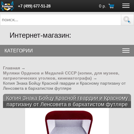
0
р.
+7 (499) 677-51-28
ПН - ПТ с 10:00 до 18:00 (Москва)
Интернет-магазин:
КАТЕГОРИИ
Главная
→
Муляжи Орденов и Медалей СССР (копии, для музеев,
патриотических уголков, кинематографа)
→
Копия Знака Бойцу Красной гвардии и Красному партизану от
Ленсовета в бархатистом футляре
Копия Знака Бойцу Красной гвардии и Красному
партизану от Ленсовета в бархатистом футляре