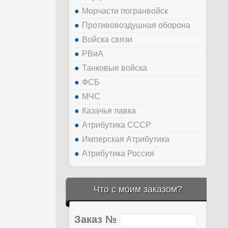
Морчасти погранвойск
Противовоздушная оборона
Войска связи
РВиА
Танковые войска
ФСБ
МЧС
Казачья лавка
Атрибутика СССР
Имперская Атрибутика
Атрибутика Россия
Что с моим заказом?
Заказ №