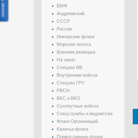
ВМФ
Андреевский
СССР
России
Имперские флаги
Морская пехота
Военная разведка
На заказ
Спецназ ВВ
Внутренние войска
Спецназ ГРУ
РВСН
ВКС и ВКО
Сухопутные войска
Спецслужбы и ведомтсва
Флаги Организаций
Казачьи флаги
Православные флаги