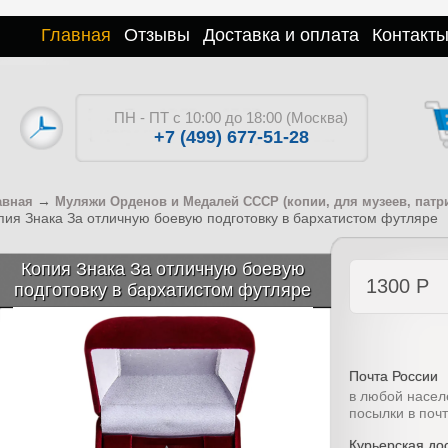
Главная
Отзывы
Доставка и оплата
Контакт
ПН - ПТ с 10:00 до 18:00 (Москва)
+7 (499) 677-51-28
→
авная
Муляжи Орденов и Медалей СССР (копии, для музеев, патр
пия Знака За отличную боевую подготовку в бархатистом футляре
Копия Знака За отличную боевую
1300
Р
подготовку в бархатистом футляре
Почта России
в любой насел
посылки в поч
Курьерская дос