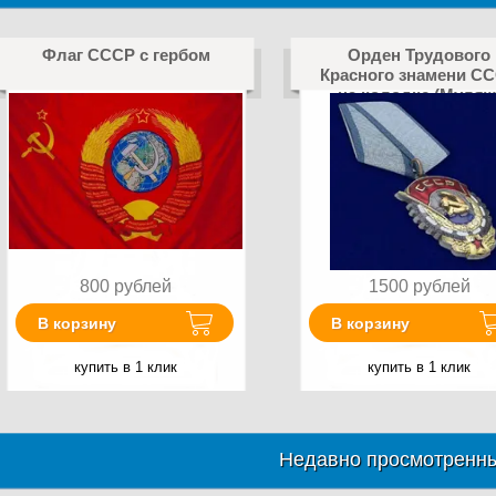
Флаг СССР с гербом
Орден Трудового
Красного знамени С
на колодке (Муляж
800
рублей
1500
рублей
В корзину
В корзину
купить в 1 клик
купить в 1 клик
Недавно просмотренны