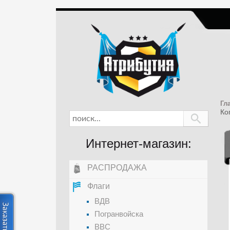
Гл
Ко
Интернет-магазин:
РАСПРОДАЖА
Флаги
ВДВ
Погранвойска
ВВС