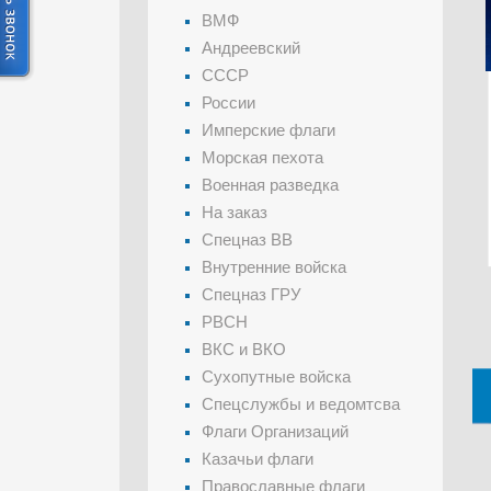
ВМФ
Андреевский
СССР
России
Имперские флаги
Морская пехота
Военная разведка
На заказ
Спецназ ВВ
Внутренние войска
Спецназ ГРУ
РВСН
ВКС и ВКО
Сухопутные войска
Спецслужбы и ведомтсва
Флаги Организаций
Казачьи флаги
Православные флаги