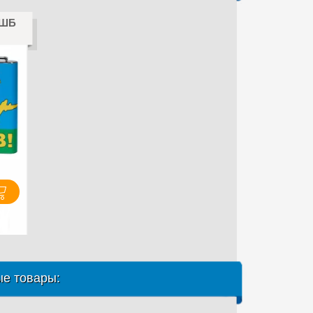
ДШБ
е товары: