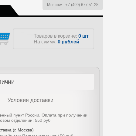
Moscow
+7 (499) 677-51-28
ы
Товаров в корзине:
0 шт
На сумму:
0
рублей
личии
Условия доставки
енный пункт России. Оплата при получении
товом отделении: 550 руб.
тавка (г. Москва)