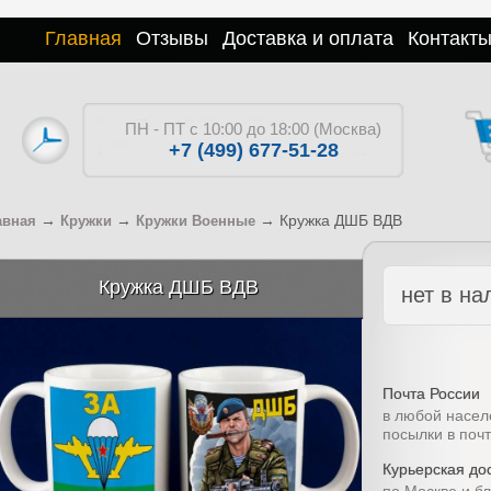
Главная
Отзывы
Доставка и оплата
Контакт
ПН - ПТ с 10:00 до 18:00 (Москва)
+7 (499) 677-51-28
→
→
→
Кружка ДШБ ВДВ
авная
Кружки
Кружки Военные
Кружка ДШБ ВДВ
нет в на
Почта России
в любой насел
посылки в поч
Курьерская дос