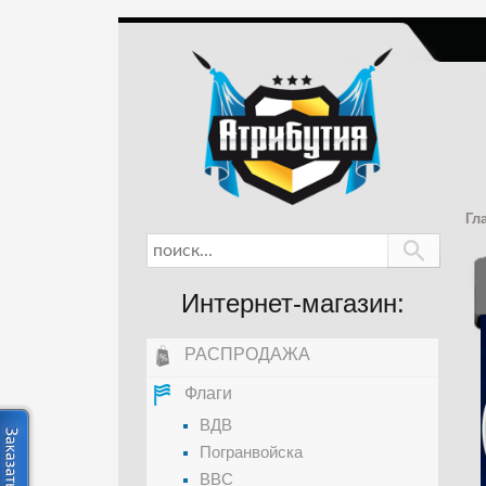
Гл
Интернет-магазин:
РАСПРОДАЖА
Флаги
ВДВ
Погранвойска
ВВС