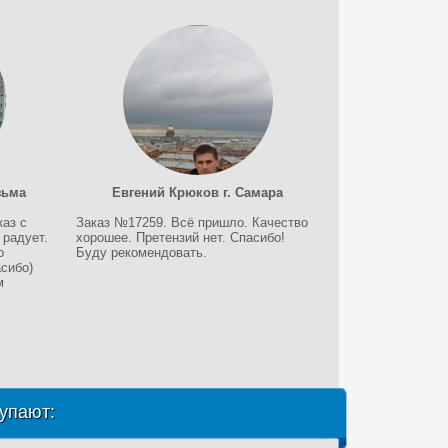
зьма
Евгений Крюков г. Самара
каз с
Заказ №17259. Всё пришло. Качество
 радует.
хорошее. Претензий нет. Спасибо!
о
Буду рекомендовать.
сибо)
м
упают: