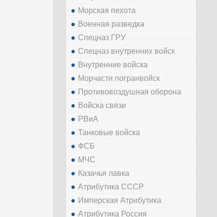
Морская пехота
Военная разведка
Спецназ ГРУ
Спецназ внутренних войск
Внутренние войска
Морчасти погранвойск
Противовоздушная оборона
Войска связи
РВиА
Танковые войска
ФСБ
МЧС
Казачья лавка
Атрибутика СССР
Имперская Атрибутика
Атрибутика Россия