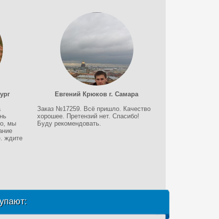
ург
Евгений Крюков г. Самара
а
Заказ №17259. Всё пришло. Качество
нь
хорошее. Претензий нет. Спасибо!
о, мы
Буду рекомендовать.
ание
. ждите
упают: