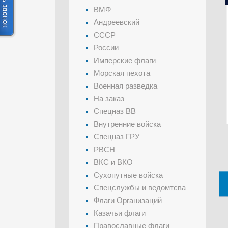
ВМФ
Андреевский
СССР
России
Имперские флаги
Морская пехота
Военная разведка
На заказ
Спецназ ВВ
Внутренние войска
Спецназ ГРУ
РВСН
ВКС и ВКО
Сухопутные войска
Спецслужбы и ведомтсва
Флаги Организаций
Казачьи флаги
Православные флаги