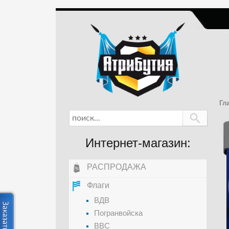
Гл
Интернет-магазин:
РАСПРОДАЖА
Флаги
ВДВ
Погранвойска
ВВС