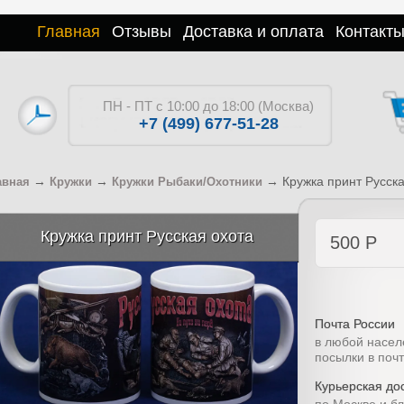
Главная
Отзывы
Доставка и оплата
Контакт
ПН - ПТ с 10:00 до 18:00 (Москва)
+7 (499) 677-51-28
→
→
→
Кружка принт Русск
авная
Кружки
Кружки Рыбаки/Охотники
Кружка принт Русская охота
500
Р
Почта России
в любой насел
посылки в поч
Курьерская дос