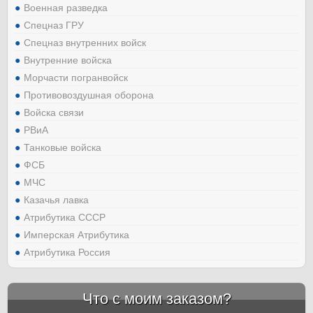
Военная разведка
Спецназ ГРУ
Спецназ внутренних войск
Внутренние войска
Морчасти погранвойск
Противовоздушная оборона
Войска связи
РВиА
Танковые войска
ФСБ
МЧС
Казачья лавка
Атрибутика СССР
Имперская Атрибутика
Атрибутика Россия
Что с моим заказом?