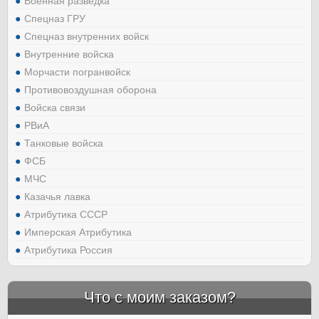
Военная разведка
Спецназ ГРУ
Спецназ внутренних войск
Внутренние войска
Морчасти погранвойск
Противовоздушная оборона
Войска связи
РВиА
Танковые войска
ФСБ
МЧС
Казачья лавка
Атрибутика СССР
Имперская Атрибутика
Атрибутика Россия
Что с моим заказом?