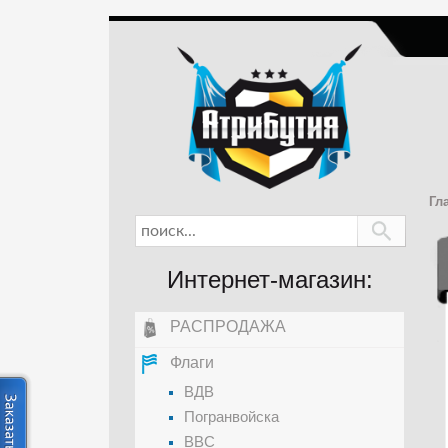
Гл
Интернет-магазин:
РАСПРОДАЖА
Флаги
ВДВ
Погранвойска
ВВС