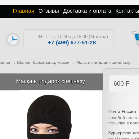
Главная
Отзывы
Доставка и оплата
Контакт
ПН - ПТ с 10:00 до 18:00 (Москва)
+7 (499) 677-51-28
→
→
Маска в подарок спецназу
авная
Шапки, балаклавы, маски
Маска в подарок спецназу
600
Р
Почта России
в любой насел
посылки в поч
Курьерская дос