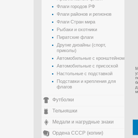
Флаги городов РФ
Флаги районов и регионов
Флаги Стран мира
Рыбаки и охотники
Пиратские флаги
Другие дизайны (спорт,
приколы)
Автомобильные с кронштейном
Автомобильные с присоской
М
Настольные с подставкой
у
п
Подставки и крепления для
б
флагов
д
м
Футболки
Тельняшки
Медали и нагрудные знаки
Ордена СССР (копии)