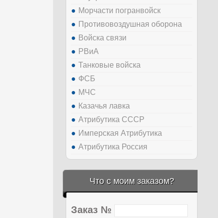
Морчасти погранвойск
Противовоздушная оборона
Войска связи
РВиА
Танковые войска
ФСБ
МЧС
Казачья лавка
Атрибутика СССР
Имперская Атрибутика
Атрибутика Россия
Что с моим заказом?
Заказ №