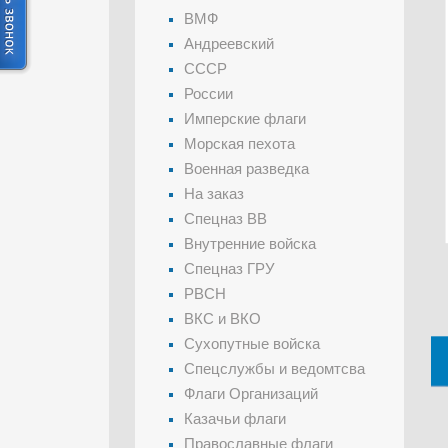
ВМФ
Андреевский
СССР
России
Имперские флаги
Морская пехота
Военная разведка
На заказ
Спецназ ВВ
Внутренние войска
Спецназ ГРУ
РВСН
ВКС и ВКО
Сухопутные войска
Спецслужбы и ведомтсва
Флаги Организаций
Казачьи флаги
Православные флаги