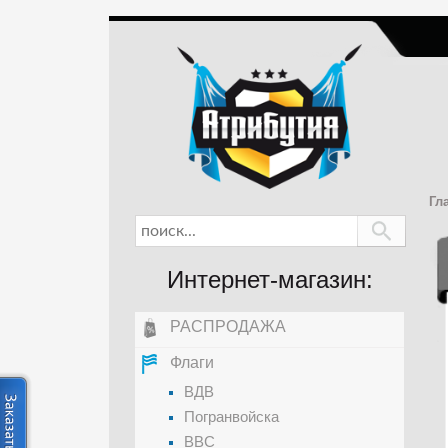
Гл
Интернет-магазин:
РАСПРОДАЖА
Флаги
ВДВ
Погранвойска
ВВС