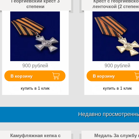
Георгиевский крест 3
Крест с георгиевск
степени
ленточкой (2 степен
900
рублей
900
рублей
В корзину
В корзину
купить в 1 клик
купить в 1 клик
Недавно просмотренны
Камуфляжная кепка с
Медаль За службу 