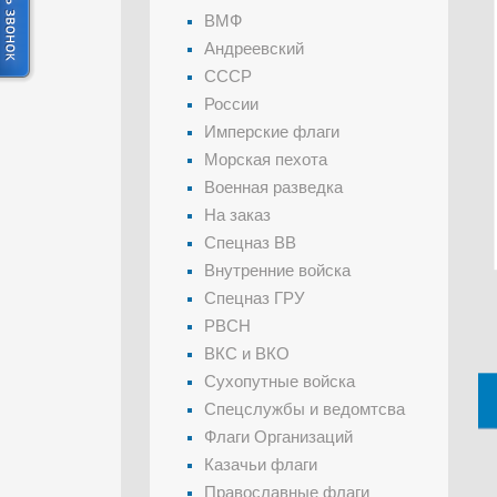
ВМФ
Андреевский
СССР
России
Имперские флаги
Морская пехота
Военная разведка
На заказ
Спецназ ВВ
Внутренние войска
Спецназ ГРУ
РВСН
ВКС и ВКО
Сухопутные войска
Спецслужбы и ведомтсва
Флаги Организаций
Казачьи флаги
Православные флаги