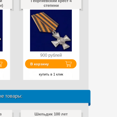
ой
Георгиевский крест 4
и)
степени
900
рублей
В корзину
купить в 1 клик
е товары:
в
Шильдик 100 лет