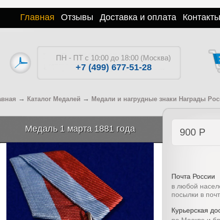
Главная
Отзывы
Доставка и оплата
Контакт
ПН - ПТ с 10:00 до 18:00 (Москва)
+7 (499) 677-51-28
→
→
авная
Каталог Медалей
Медали и нагрудные знаки Награды Ро
Медаль 1 марта 1881 года
900
Р
Почта России
в любой насел
посылки в поч
Курьерская дос