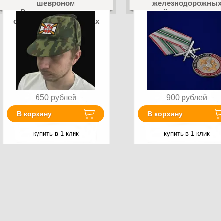
шевроном
железнодорожны
Разведывательных
войсках с мечами
соединений и воинских
частей
650
рублей
900
рублей
В корзину
В корзину
купить в 1 клик
купить в 1 клик