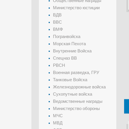
Общественные награды
Министерство юстиции
ВДВ
ВВС
ВМФ
Погранвойска
Морская Пехота
Внутренние Войска
Спецназ ВВ
РВСН
Военная разведка, ГРУ
Танковые Войска
Железнодорожные войска
Сухопутные войска
Ведомственные награды
Министерство обороны
МЧС
МВД