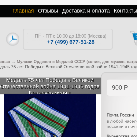
Главная
Отзывы
Доставка и оплата
Контакт
ПН - ПТ с 10:00 до 18:00 (Москва)
+7 (499) 677-51-28
→
авная
Муляжи Орденов и Медалей СССР (копии, для музеев, патр
даль 75 лет Победы в Великой Отечественной войне 1941-1945 го
Медаль 75 лет Победы в Великой
Отечественной войне 1941-1945 годов
900
Р
Беларусь муляж
Почта России
в любой насел
посылки в поч
Курьерская дос