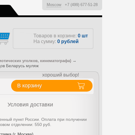
Moscow
+7 (499) 677-51-28
ы
Товаров в корзине:
0 шт
На сумму:
0
рублей
→
иотических уголков, кинематографа)
дов Беларусь муляж
хороший выбор!
В корзину
Условия доставки
енный пункт России. Оплата при получении
товом отделении: 550 руб.
тавка (г. Москва)