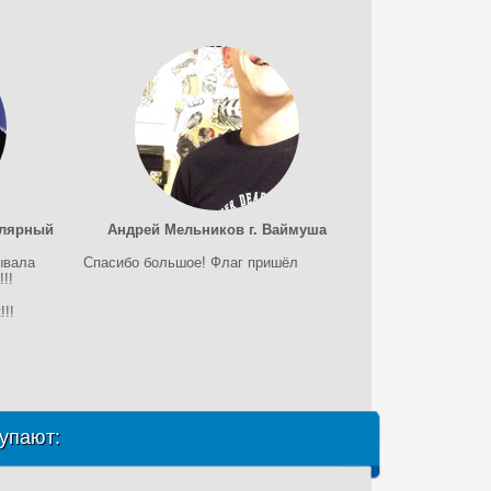
олярный
Андрей Мельников г. Ваймуша
ывала
Спасибо большое! Флаг пришёл
!!
!!
упают: