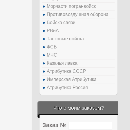
Морчасти погранвойск
Противовоздушная оборона
Войска связи
РВиА
Танковые войска
ФСБ
МЧС
Казачья лавка
Атрибутика СССР
Имперская Атрибутика
Атрибутика Россия
Что с моим заказом?
Заказ №