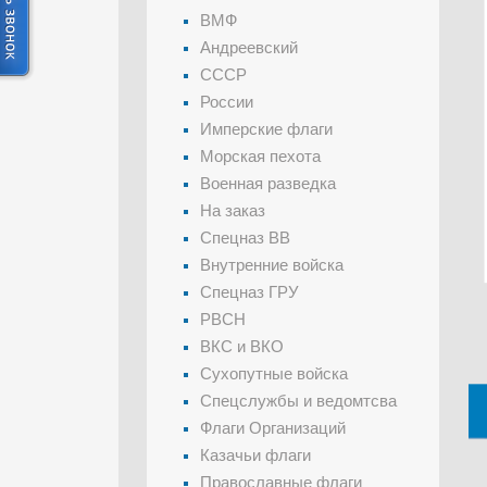
ВМФ
Андреевский
СССР
России
Имперские флаги
Морская пехота
Военная разведка
На заказ
Спецназ ВВ
Внутренние войска
Спецназ ГРУ
РВСН
ВКС и ВКО
Сухопутные войска
Спецслужбы и ведомтсва
Флаги Организаций
Казачьи флаги
Православные флаги