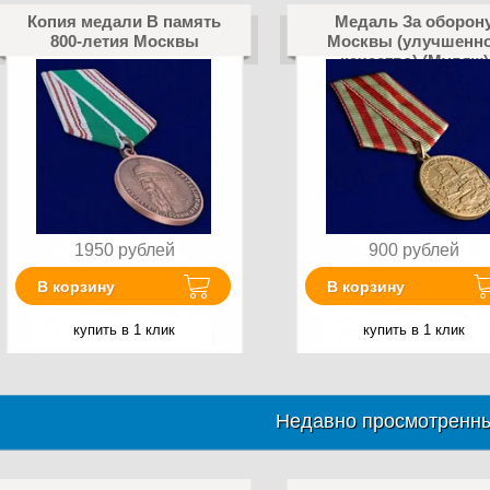
Копия медали В память
Медаль За оборон
800-летия Москвы
Москвы (улучшенн
качество) (Муляж)
1950
рублей
900
рублей
В корзину
В корзину
купить в 1 клик
купить в 1 клик
Недавно просмотренны