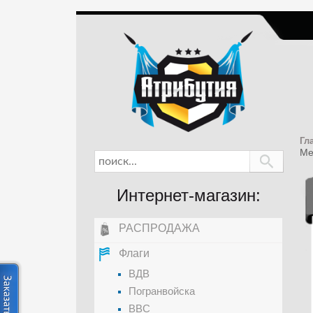
Гл
Ме
Интернет-магазин:
РАСПРОДАЖА
Флаги
ВДВ
Погранвойска
ВВС