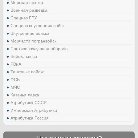
Морская пехота
Военная разведка
Спецназ ГРУ
Спецназ внутренних войск
Внутренние войска
Морчасти погранвойск
Противовоздушная оборона
Войска связи
РВиА
Танковые войска
ФСБ
МЧС
Казачья лавка
Атрибутика СССР
Имперская Атрибутика
Атрибутика Россия