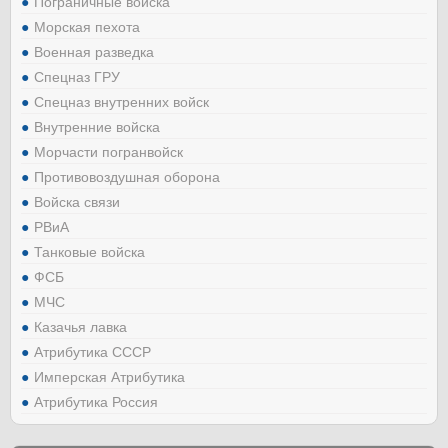
Пограничные войска
Морская пехота
Военная разведка
Спецназ ГРУ
Спецназ внутренних войск
Внутренние войска
Морчасти погранвойск
Противовоздушная оборона
Войска связи
РВиА
Танковые войска
ФСБ
МЧС
Казачья лавка
Атрибутика СССР
Имперская Атрибутика
Атрибутика Россия