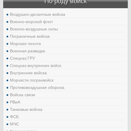
По роду войск
Воздушно-десантные войска
Военно-морской флот
Военно-воздушные силы
Пограничные войска
Морская пехота
Военная разведка
Спецназ ГРУ
Спецназ внутренних войск
Внутренние войска
Морчасти погранвойск
Противовоздушная оборона
Войска связи
РВиА
Танковые войска
ФСБ
МЧС