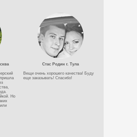
сква
Стас Родин г. Тула
перский
Вещи очень хорошего качества! Буду
 пришла
еще заказывать! Спасибо!
ез
ства,
еда.
йкой. Но
аких
 или