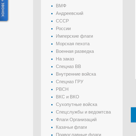
ВМФ
Андреевский
СССР
России
Имперские флаги
Морская пехота
Военная разведка
На заказ
Спецназ ВВ
Внутренние войска
Спецназ ГРУ
РВСН
ВКС и ВКО
Сухопутные войска
Спецслужбы и ведомтсва
Флаги Организаций
Казачьи флаги
Православные флаги