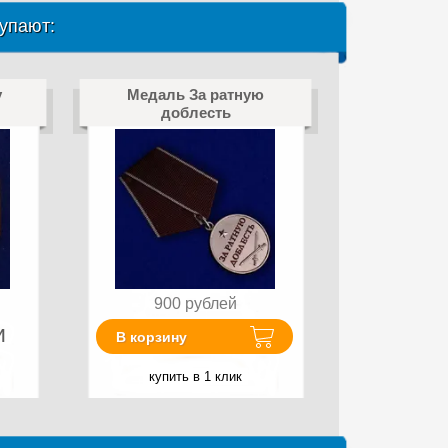
упают:
у
Медаль За ратную
доблесть
900
рублей
и
В корзину
купить в 1 клик