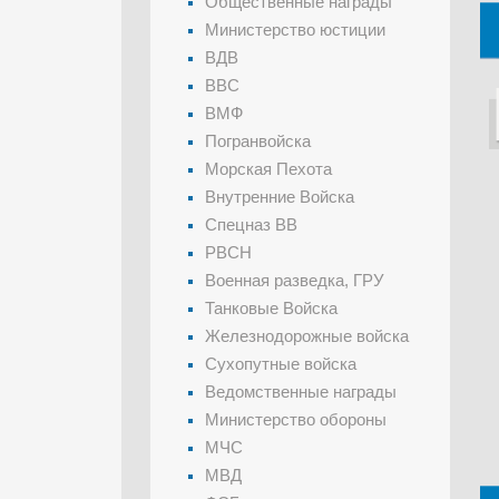
Общественные награды
Министерство юстиции
ВДВ
ВВС
ВМФ
Погранвойска
Морская Пехота
Внутренние Войска
Спецназ ВВ
РВСН
Военная разведка, ГРУ
Танковые Войска
Железнодорожные войска
Сухопутные войска
Ведомственные награды
Министерство обороны
МЧС
МВД