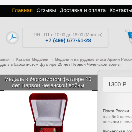
Главная
Отзывы
Доставка и оплата
Контакт
ПН - ПТ с 10:00 до 18:00 (Москва)
+7 (499) 677-51-28
→
→
авная
Каталог Медалей
Медали и нагрудные знаки Армия Росс
даль в бархатистом футляре 25 лет Первой Чеченской войны
Медаль в бархатистом футляре 25
1300
Р
лет Первой Чеченской войны
Почта России
в любой насел
посылки в поч
Курьерская дос