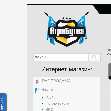
Гл
Ме
Интернет-магазин:
РАСПРОДАЖА
Флаги
ВДВ
Погранвойска
ВВС