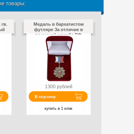
е товары:
гв.
Медаль в бархатистом
ый
футляре За отличие в
воинской службе РФ
1300
рублей
В корзину
купить в 1 клик