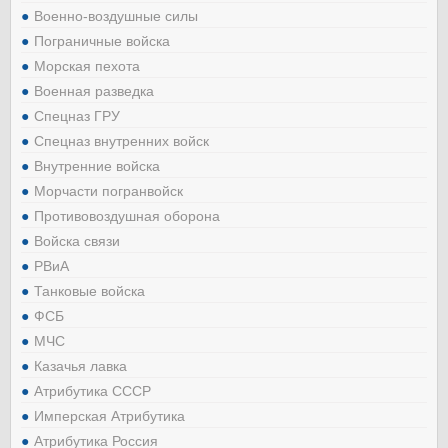
Военно-воздушные силы
Пограничные войска
Морская пехота
Военная разведка
Спецназ ГРУ
Спецназ внутренних войск
Внутренние войска
Морчасти погранвойск
Противовоздушная оборона
Войска связи
РВиА
Танковые войска
ФСБ
МЧС
Казачья лавка
Атрибутика СССР
Имперская Атрибутика
Атрибутика Россия