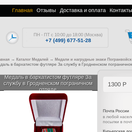
Главная
Отзывы
Доставка и оплата
Контакт
ПН - ПТ с 10:00 до 18:00 (Москва)
+7 (499) 677-51-28
→
→
авная
Каталог Медалей
Медали и нагрудные знаки Погранвойск
даль в бархатистом футляре За службу в Гродненском погранично
Медаль в бархатистом футляре За
службу в Гродненском пограничном
1300
Р
отряде
Почта России
в любой насел
посылки в поч
Курьерская дос