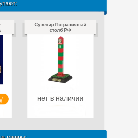
упают:
у
Сувенир Пограничный
а
столб РФ
нет в наличии
е товары: