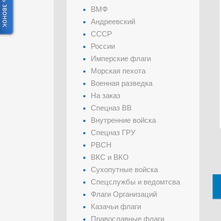
ВМФ
Андреевский
СССР
России
Имперские флаги
Морская пехота
Военная разведка
На заказ
Спецназ ВВ
Внутренние войска
Спецназ ГРУ
РВСН
ВКС и ВКО
Сухопутные войска
Спецслужбы и ведомтсва
Флаги Организаций
Казачьи флаги
Православные флаги