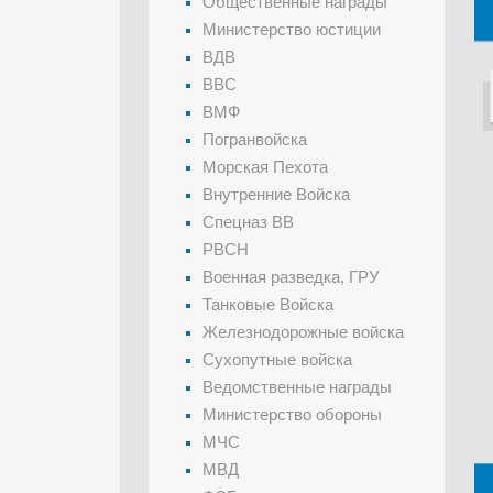
Общественные награды
Министерство юстиции
ВДВ
ВВС
ВМФ
Погранвойска
Морская Пехота
Внутренние Войска
Спецназ ВВ
РВСН
Военная разведка, ГРУ
Танковые Войска
Железнодорожные войска
Сухопутные войска
Ведомственные награды
Министерство обороны
МЧС
МВД