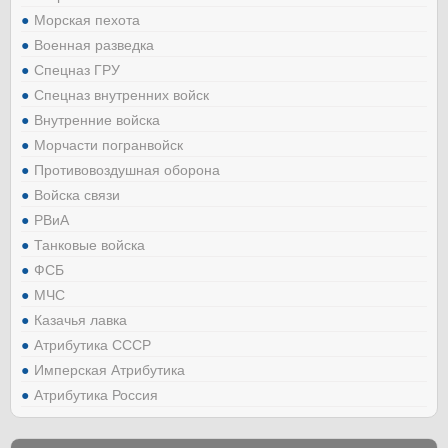
Морская пехота
Военная разведка
Спецназ ГРУ
Спецназ внутренних войск
Внутренние войска
Морчасти погранвойск
Противовоздушная оборона
Войска связи
РВиА
Танковые войска
ФСБ
МЧС
Казачья лавка
Атрибутика СССР
Имперская Атрибутика
Атрибутика Россия