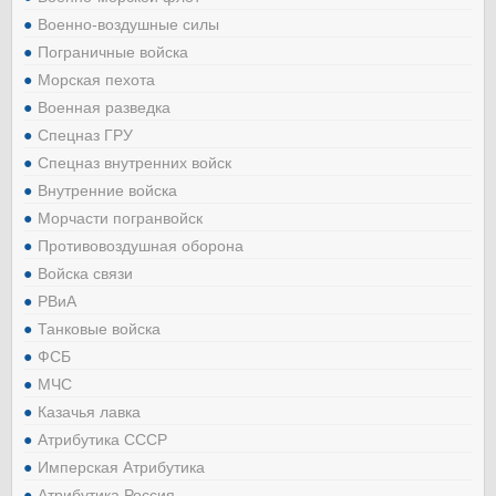
Военно-воздушные силы
Пограничные войска
Морская пехота
Военная разведка
Спецназ ГРУ
Спецназ внутренних войск
Внутренние войска
Морчасти погранвойск
Противовоздушная оборона
Войска связи
РВиА
Танковые войска
ФСБ
МЧС
Казачья лавка
Атрибутика СССР
Имперская Атрибутика
Атрибутика Россия