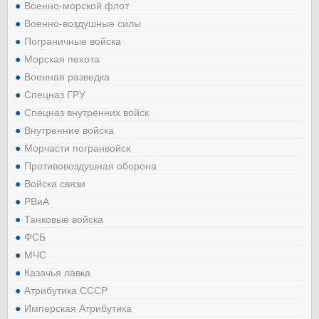
Военно-морской флот
Военно-воздушные силы
Пограничные войска
Морская пехота
Военная разведка
Спецназ ГРУ
Спецназ внутренних войск
Внутренние войска
Морчасти погранвойск
Противовоздушная оборона
Войска связи
РВиА
Танковые войска
ФСБ
МЧС
Казачья лавка
Атрибутика СССР
Имперская Атрибутика