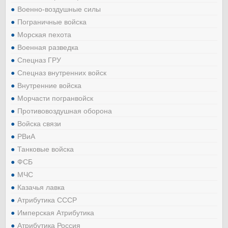
Военно-воздушные силы
Пограничные войска
Морская пехота
Военная разведка
Спецназ ГРУ
Спецназ внутренних войск
Внутренние войска
Морчасти погранвойск
Противовоздушная оборона
Войска связи
РВиА
Танковые войска
ФСБ
МЧС
Казачья лавка
Атрибутика СССР
Имперская Атрибутика
Атрибутика Россия