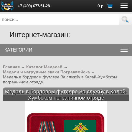
0
р.
+7 (499) 677-51-28
ПН - ПТ с 10:00 до 18:00 (Москва)
Интернет-магазин:
КАТЕГОРИИ
Главная
→
Каталог Медалей
→
Медали и нагрудные знаки Погранвойска
→
Медаль в бордовом футляре За службу в Калай-Хумбском
пограничном отряде
Медаль в бордовом футляре За службу в Калай-
Хумбском пограничном отряде