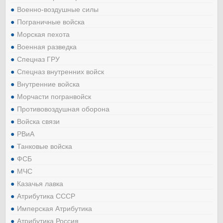
Военно-воздушные силы
Пограничные войска
Морская пехота
Военная разведка
Спецназ ГРУ
Спецназ внутренних войск
Внутренние войска
Морчасти погранвойск
Противовоздушная оборона
Войска связи
РВиА
Танковые войска
ФСБ
МЧС
Казачья лавка
Атрибутика СССР
Имперская Атрибутика
Атрибутика Россия