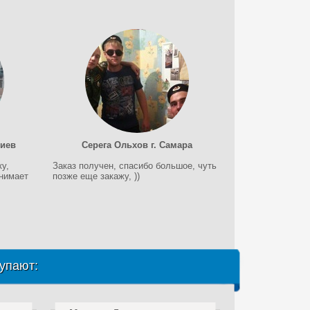
Киев
Серега Ольхов г. Самара
у,
Заказ получен, спасибо большое, чуть
нимает
позже еще закажу, ))
упают: