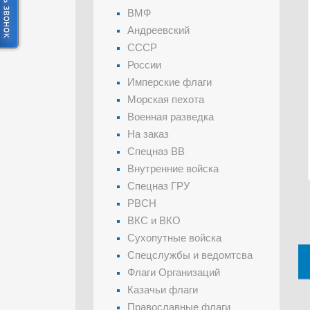
ВМФ
Андреевский
СССР
России
Имперские флаги
Морская пехота
Военная разведка
На заказ
Спецназ ВВ
Внутренние войска
Спецназ ГРУ
РВСН
ВКС и ВКО
Сухопутные войска
Спецслужбы и ведомтсва
Флаги Организаций
Казачьи флаги
Православные флаги