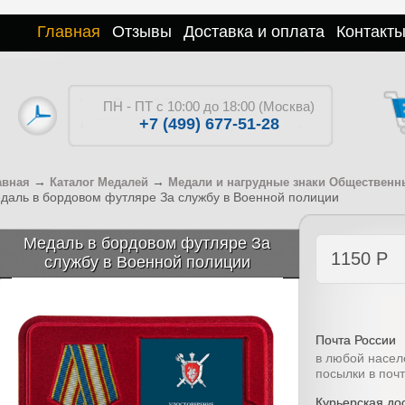
Главная
Отзывы
Доставка и оплата
Контакт
ПН - ПТ с 10:00 до 18:00 (Москва)
+7 (499) 677-51-28
→
→
авная
Каталог Медалей
Медали и нагрудные знаки Общественн
даль в бордовом футляре За службу в Военной полиции
Медаль в бордовом футляре За
1150
Р
службу в Военной полиции
Почта России
в любой насел
посылки в поч
Курьерская дос