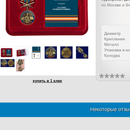
по Москве и б
Диаметр
Крепление
Металл
Упаковка в к
Колодка
купить в 1 клик
Некоторые отзы