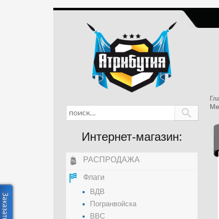
Гл
Ме
Интернет-магазин:
РАСПРОДАЖА
Флаги
ВДВ
Погранвойска
ВВС