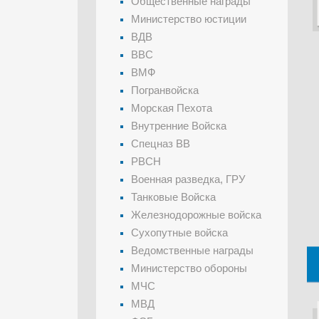
Общественные награды
Министерство юстиции
ВДВ
ВВС
ВМФ
Погранвойска
Морская Пехота
Внутренние Войска
Спецназ ВВ
РВСН
Военная разведка, ГРУ
Танковые Войска
Железнодорожные войска
Сухопутные войска
Ведомственные награды
Министерство обороны
МЧС
МВД