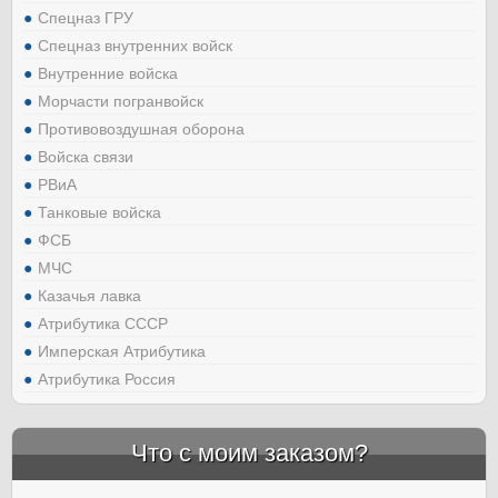
Спецназ ГРУ
Спецназ внутренних войск
Внутренние войска
Морчасти погранвойск
Противовоздушная оборона
Войска связи
РВиА
Танковые войска
ФСБ
МЧС
Казачья лавка
Атрибутика СССР
Имперская Атрибутика
Атрибутика Россия
Что с моим заказом?