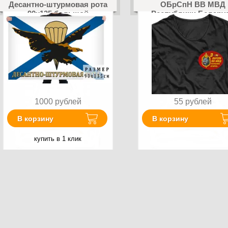
Десантно-штурмовая рота
ОБрСпН ВВ МВД
90х135 большой
Республики Белару
1000
рублей
55
рублей
В корзину
В корзину
купить в 1 клик