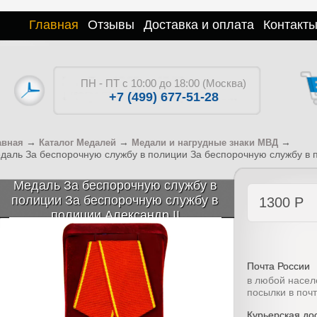
Главная
Отзывы
Доставка и оплата
Контакт
ПН - ПТ с 10:00 до 18:00 (Москва)
+7 (499) 677-51-28
→
→
→
авная
Каталог Медалей
Медали и нагрудные знаки МВД
даль За беспорочную службу в полиции За беспорочную службу в п
Медаль За беспорочную службу в
полиции За беспорочную службу в
1300
Р
полиции Александр II
Почта России
в любой насел
посылки в поч
Курьерская дос