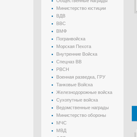
Общественные награды
Министерство юстиции
ВДВ
ВВС
ВМФ
Погранвойска
Морская Пехота
Внутренние Войска
Спецназ ВВ
РВСН
Военная разведка, ГРУ
Танковые Войска
Железнодорожные войска
Сухопутные войска
Ведомственные награды
Министерство обороны
МЧС
МВД