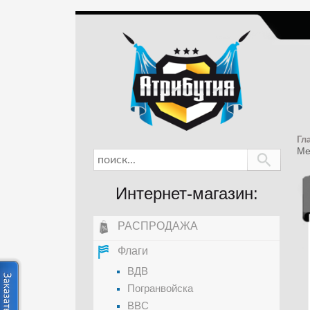
Гл
Ме
Интернет-магазин:
РАСПРОДАЖА
Флаги
ВДВ
Погранвойска
ВВС