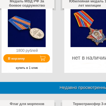
Медаль МВД РФ За
Юбилейная медаль 
боевое содружество
лет милиции
1800
рублей
нет в наличи
В корзину
купить в 1 клик
Недавно просмотренны
Флаг для морпехов
Термотрансфер 3-