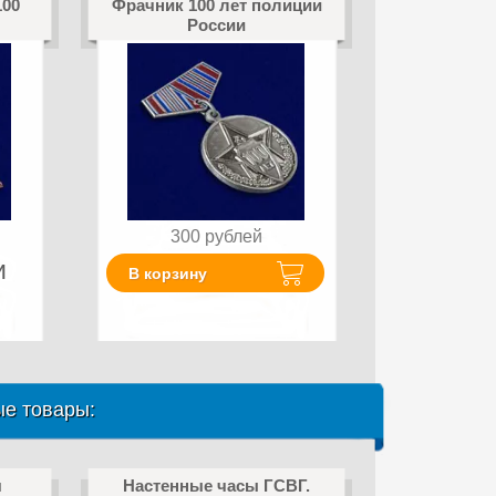
100
Фрачник 100 лет полиции
России
300
рублей
и
В корзину
е товары:
я
Настенные часы ГСВГ.