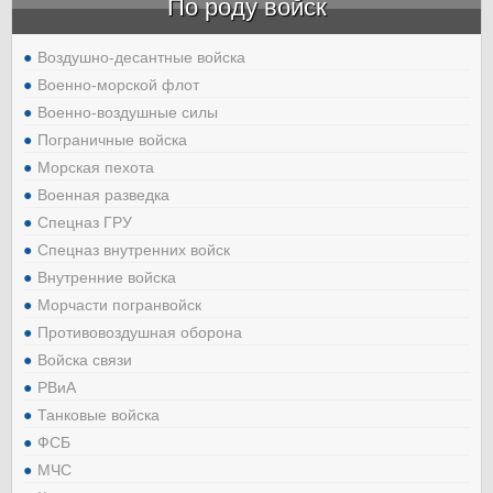
По роду войск
Воздушно-десантные войска
Военно-морской флот
Военно-воздушные силы
Пограничные войска
Морская пехота
Военная разведка
Спецназ ГРУ
Спецназ внутренних войск
Внутренние войска
Морчасти погранвойск
Противовоздушная оборона
Войска связи
РВиА
Танковые войска
ФСБ
МЧС