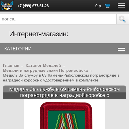
0
р.
+7 (499) 677-51-28
ПН - ПТ с 10:00 до 18:00 (Москва)
Интернет-магазин:
КАТЕГОРИИ
Главная
→
Каталог Медалей
→
Медали и нагрудные знаки Погранвойска
→
Медаль За службу в 69 Камень-Рыболовском погранотряде в
наградной коробке с удостоверением в комплекте
Медаль За службу в 69 Камень-Рыболовском
погранотряде в наградной коробке с
удостоверением в комплекте