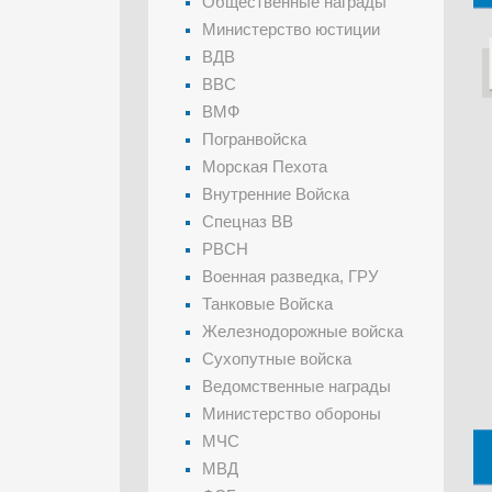
Общественные награды
Министерство юстиции
ВДВ
ВВС
ВМФ
Погранвойска
Морская Пехота
Внутренние Войска
Спецназ ВВ
РВСН
Военная разведка, ГРУ
Танковые Войска
Железнодорожные войска
Сухопутные войска
Ведомственные награды
Министерство обороны
МЧС
МВД