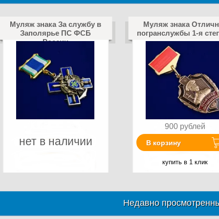
Муляж знака За службу в
Муляж знака Отличн
Заполярье ПС ФСБ
погранслужбы 1-я сте
России
900
рублей
нет в наличии
В корзину
купить в 1 клик
Недавно просмотренны