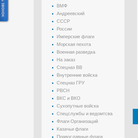
ВМФ
Андреевский
СССР
России
Имперские флаги
Морская пехота
Военная разведка
На заказ
Спецназ ВВ
Внутренние войска
Спецназ ГРУ
РВСН
ВКС и ВКО
Сухопутные войска
Спецслужбы и ведомтсва
Флаги Организаций
Казачьи флаги
Православные флаги