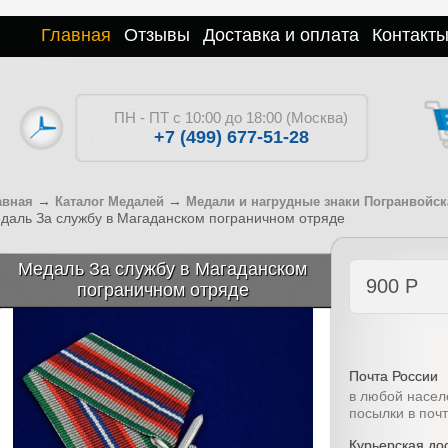
Главная
Отзывы
Доставка и оплата
Контакт
ПН - ПТ с 10:00 до 18:00 (Москва)
+7 (499) 677-51-28
→
→
авная
Каталог Медалей
Медали и нагрудные знаки Погранвойск
даль За службу в Магаданском пограничном отряде
Медаль За службу в Магаданском
900
Р
пограничном отряде
Почта России
в любой насел
посылки в поч
Курьерская дос