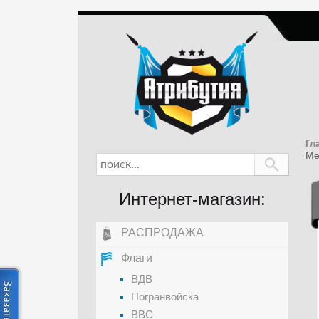
Гл
Ме
Интернет-магазин:
РАСПРОДАЖА
Флаги
ВДВ
Погранвойска
ВВС