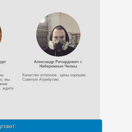
ург
Александр Ричардович г.
Набережные Челны
а
нь
Качество отличное , цены хорошие.
о, мы
Советую Атрибутию.
ание
. ждите
упают: