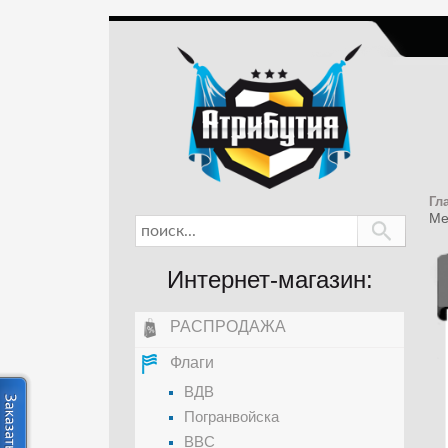
Гл
Ме
Интернет-магазин:
РАСПРОДАЖА
Флаги
ВДВ
Погранвойска
ВВС