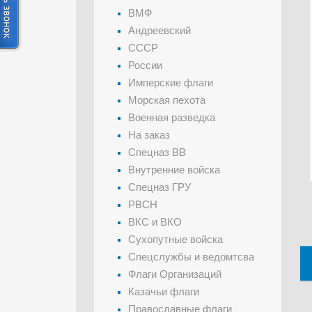
ВМФ
Андреевский
СССР
России
Имперские флаги
Морская пехота
Военная разведка
На заказ
Спецназ ВВ
Внутренние войска
Спецназ ГРУ
РВСН
ВКС и ВКО
Сухопутные войска
Спецслужбы и ведомтсва
Флаги Организаций
Казачьи флаги
Православные флаги