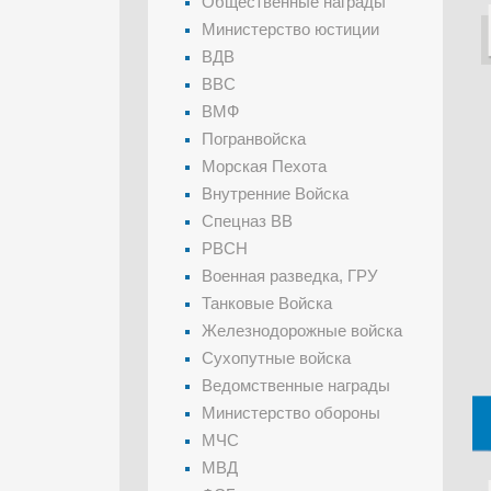
Общественные награды
Министерство юстиции
ВДВ
ВВС
ВМФ
Погранвойска
Морская Пехота
Внутренние Войска
Спецназ ВВ
РВСН
Военная разведка, ГРУ
Танковые Войска
Железнодорожные войска
Сухопутные войска
Ведомственные награды
Министерство обороны
МЧС
МВД