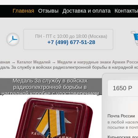
Главная
Отзывы
Доставка и оплата
Контакт
ПН - ПТ с 10:00 до 18:00 (Москва)
+7 (499) 677-51-28
→
→
авная
Каталог Медалей
Медали и нагрудные знаки Армия Росс
даль За службу в войсках радиоэлектронной борьбы в наградной к
Медаль За службу в войсках
радиоэлектронной борьбы в
1650
Р
наградной коробке с удостоверением
в комплекте
Почта России
в любой насел
посылки в поч
Курьерская дос