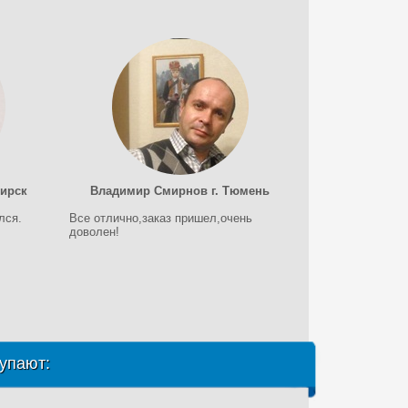
бирск
Владимир Смирнов г. Тюмень
лся.
Все отлично,заказ пришел,очень
доволен!
упают: