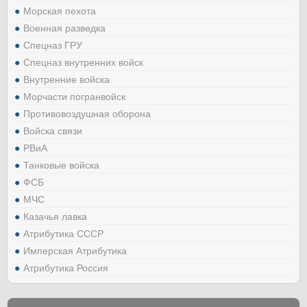
Морская пехота
Военная разведка
Спецназ ГРУ
Спецназ внутренних войск
Внутренние войска
Морчасти погранвойск
Противовоздушная оборона
Войска связи
РВиА
Танковые войска
ФСБ
МЧС
Казачья лавка
Атрибутика СССР
Имперская Атрибутика
Атрибутика Россия