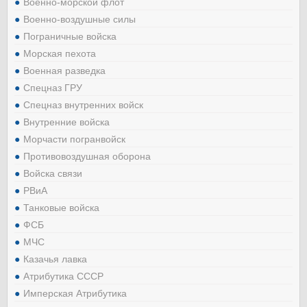
Военно-морской флот
Военно-воздушные силы
Пограничные войска
Морская пехота
Военная разведка
Спецназ ГРУ
Спецназ внутренних войск
Внутренние войска
Морчасти погранвойск
Противовоздушная оборона
Войска связи
РВиА
Танковые войска
ФСБ
МЧС
Казачья лавка
Атрибутика СССР
Имперская Атрибутика