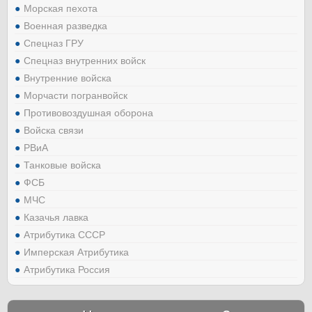
Морская пехота
Военная разведка
Спецназ ГРУ
Спецназ внутренних войск
Внутренние войска
Морчасти погранвойск
Противовоздушная оборона
Войска связи
РВиА
Танковые войска
ФСБ
МЧС
Казачья лавка
Атрибутика СССР
Имперская Атрибутика
Атрибутика Россия