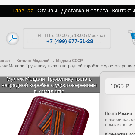
Главная
Отзывы
Доставка и оплата
Контакт
ПН - ПТ с 10:00 до 18:00 (Москва)
+7 (499) 677-51-28
→
→
→
авная
Каталог Медалей
Медали СССР
ляж Медали Труженику тыла в наградной коробке с удостоверение
Муляж Медали Труженику тыла в
наградной коробке с удостоверением
1065
Р
в комплекте
Почта России
в любой насел
посылки в поч
Курьерская дос