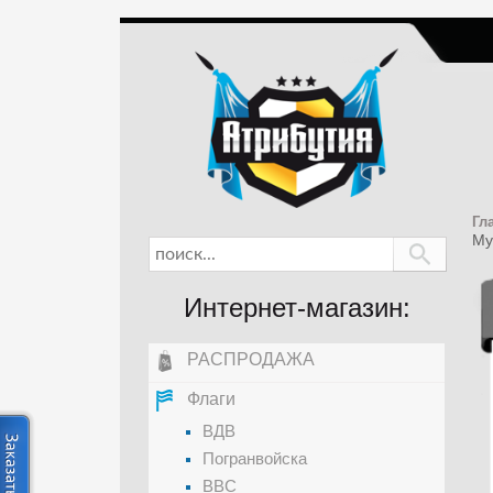
Гл
Му
Интернет-магазин:
РАСПРОДАЖА
Флаги
ВДВ
Погранвойска
ВВС