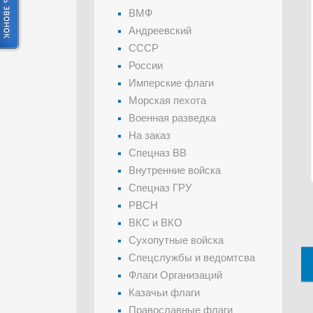
ВМФ
Андреевский
СССР
России
Имперские флаги
Морская пехота
Военная разведка
На заказ
Спецназ ВВ
Внутренние войска
Спецназ ГРУ
РВСН
ВКС и ВКО
Сухопутные войска
Спецслужбы и ведомтсва
Флаги Организаций
Казачьи флаги
Православные флаги