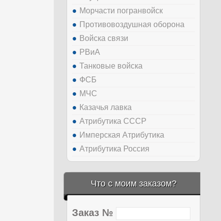
Морчасти погранвойск
Противовоздушная оборона
Войска связи
РВиА
Танковые войска
ФСБ
МЧС
Казачья лавка
Атрибутика СССР
Имперская Атрибутика
Атрибутика Россия
Что с моим заказом?
Заказ №