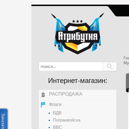
Гл
Му
Интернет-магазин:
РАСПРОДАЖА
Флаги
ВДВ
Погранвойска
ВВС