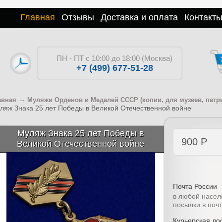
Главная
Отзывы
Доставка и оплата
Контакт
ПН - ПТ с 10:00 до 18:00 (Москва)
+7 (499) 677-51-28
→
авная
Муляжи Орденов и Медалей СССР (копии, для музеев, патр
ляж Знака 25 лет Победы в Великой Отечественной войне
Муляж Знака 25 лет Победы в
900
Р
Великой Отечественной войне
Почта России
в любой насел
посылки в поч
Курьерская дос