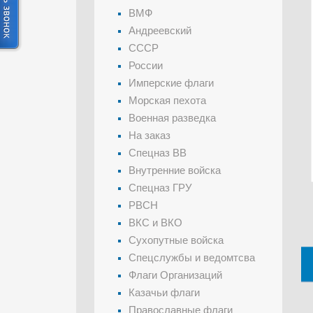
ВМФ
Андреевский
СССР
России
Имперские флаги
Морская пехота
Военная разведка
На заказ
Спецназ ВВ
Внутренние войска
Спецназ ГРУ
РВСН
ВКС и ВКО
Сухопутные войска
Спецслужбы и ведомтсва
Флаги Организаций
Казачьи флаги
Православные флаги