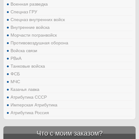
Военная разведка
Спецназ ГРУ
Спецназ внутренних войск
Внутренние войска
Морчасти погранвойск
Противовоздушная оборона
Войска связи
РВиА
Танковые войска
ФСБ
МЧС
Казачья лавка
Атрибутика СССР
Имперская Атрибутика
Атрибутика Россия
Что с моим заказом?