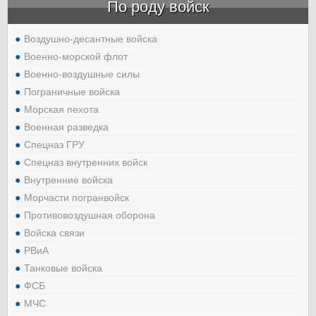
По роду войск
Воздушно-десантные войска
Военно-морской флот
Военно-воздушные силы
Пограничные войска
Морская пехота
Военная разведка
Спецназ ГРУ
Спецназ внутренних войск
Внутренние войска
Морчасти погранвойск
Противовоздушная оборона
Войска связи
РВиА
Танковые войска
ФСБ
МЧС