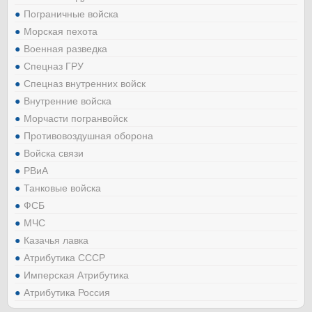
Пограничные войска
Морская пехота
Военная разведка
Спецназ ГРУ
Спецназ внутренних войск
Внутренние войска
Морчасти погранвойск
Противовоздушная оборона
Войска связи
РВиА
Танковые войска
ФСБ
МЧС
Казачья лавка
Атрибутика СССР
Имперская Атрибутика
Атрибутика Россия