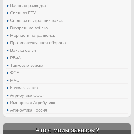
Военная разведка
Спецназ ГРУ
Спецназ внутренних войск
Внутренние войска
Морчасти погранвойск
Противовоздушная оборона
Войска связи
РВиА
Танковые войска
ФСБ
МЧС
Казачья лавка
Атрибутика СССР
Имперская Атрибутика
Атрибутика Россия
Что с моим заказом?