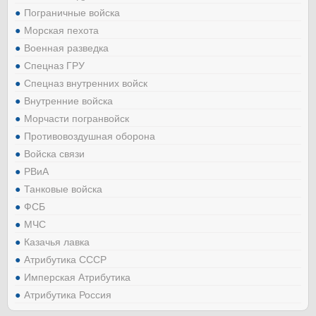
Пограничные войска
Морская пехота
Военная разведка
Спецназ ГРУ
Спецназ внутренних войск
Внутренние войска
Морчасти погранвойск
Противовоздушная оборона
Войска связи
РВиА
Танковые войска
ФСБ
МЧС
Казачья лавка
Атрибутика СССР
Имперская Атрибутика
Атрибутика Россия