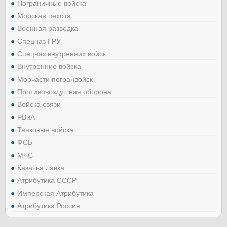
Пограничные войска
Морская пехота
Военная разведка
Спецназ ГРУ
Спецназ внутренних войск
Внутренние войска
Морчасти погранвойск
Противовоздушная оборона
Войска связи
РВиА
Танковые войска
ФСБ
МЧС
Казачья лавка
Атрибутика СССР
Имперская Атрибутика
Атрибутика Россия