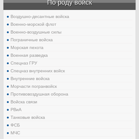
По роду войск
Воздушно-десантные войска
Военно-морской флот
Военно-воздушные силы
Пограничные войска
Морская пехота
Военная разведка
Спецназ ГРУ
Спецназ внутренних войск
Внутренние войска
Морчасти погранвойск
Противовоздушная оборона
Войска связи
РВиА
Танковые войска
ФСБ
МЧС