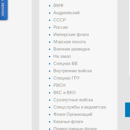
ВМФ
Андреевский
СССР
России
Имперские флаги
Морская пехота
Военная разведка
На заказ
Спецназ ВВ
Внутренние войска
Спецназ ГРУ
РВСН
ВКС и ВКО
Сухопутные войска
Спецслужбы и ведомтсва
Флаги Организаций
Казачьи флаги
Православные флаги