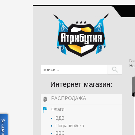
Гл
На
Интернет-магазин:
РАСПРОДАЖА
Флаги
ВДВ
Погранвойска
ВВС