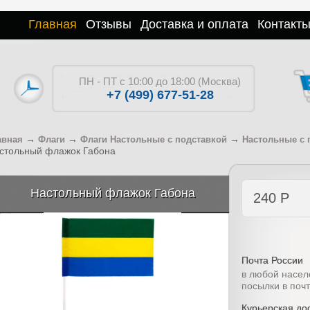
Главная
Отзывы
Доставка и оплата
Контакт
ПН - ПТ с 10:00 до 18:00 (Москва)
+7 (499) 677-51-28
→
→
→
авная
Флаги
Флаги Настольные с подставкой
Настольные с 
стольный флажок Габона
Настольный флажок Габона
240
Р
Почта России
в любой насел
посылки в поч
Курьерская дос