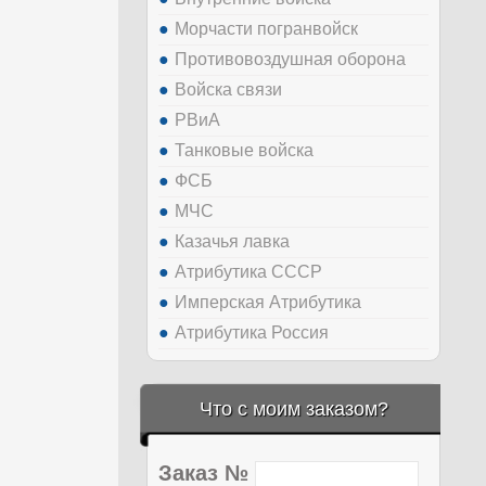
Морчасти погранвойск
Противовоздушная оборона
Войска связи
РВиА
Танковые войска
ФСБ
МЧС
Казачья лавка
Атрибутика СССР
Имперская Атрибутика
Атрибутика Россия
Что с моим заказом?
Заказ №