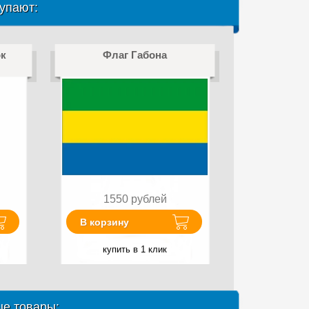
упают:
к
Флаг Габона
1550
рублей
В корзину
купить в 1 клик
е товары: